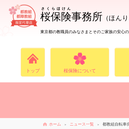
さくらほけん
桜保険
事務所
（ほんり
東京都の教職員のみなさまとそのご家族の安心の
トップ
桜保険について
ホーム
ニュース一覧
都教組自転車