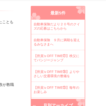
最新5件
たことも
自動車保険だより２０号のクイ
ズの応募はこちらから
自動車保険 ９月に満期を迎え
るみなさまへ
【所員’s OFF TIME㉗】秩父に
てバンジージャンプ
【所員’s OFF TIME㉖】よりや
さしい交通環境の整備を
数が教職
【所員’s OFF TIME㉕】毎年の
お楽しみ
月別アーカイブ