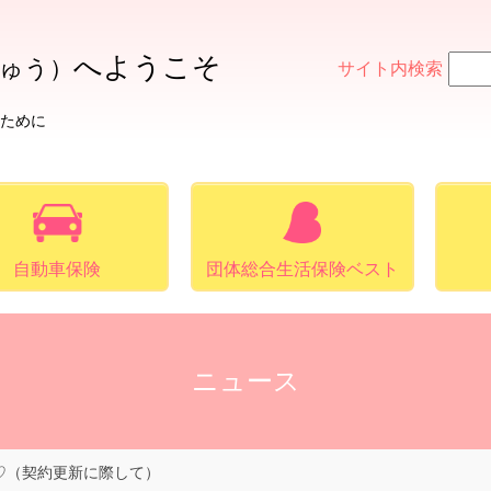
へ
ようこそ
ゅう）
サイト内検索
ために
自動車保険
団体総合生活保険ベスト
ニュース
♡（契約更新に際して）