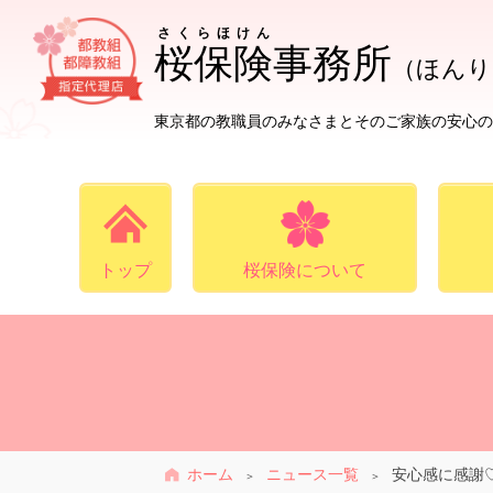
さくらほけん
桜保険
事務所
（ほんり
東京都の教職員のみなさまとそのご家族の安心の
トップ
桜保険について
ホーム
ニュース一覧
安心感に感謝